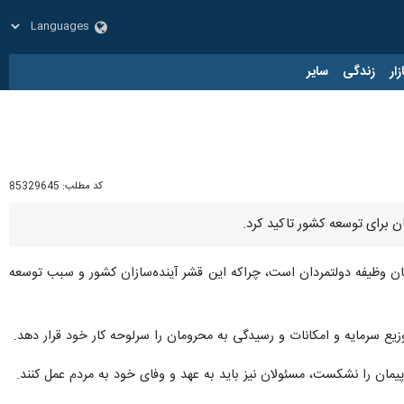
زار
زندگی
سایر
کد مطلب:
85329645