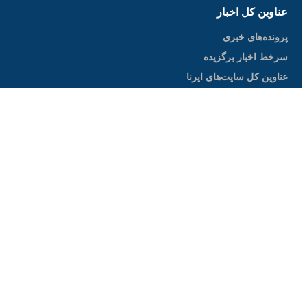
صفحات ویژه
♿︎
افکارسنجی و نظرسنجی آنلاین
سردار دل‌ها
×
جشنواره بین‌المللی فیلم فجر
نمایشگاه کتاب
پرسش از خبر
اینفوگرافیک
جداول و نتایج لیگ‌ها
حسینیه محرم
جشنواره بین‌المللی تئاتر فجر
سایر زبان‌ها
中文
English