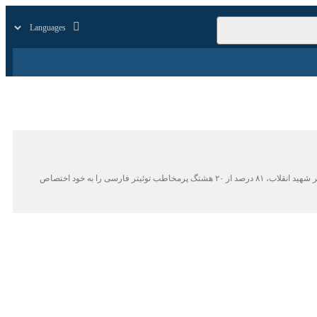
زار
زندگی
سایر
تهران- ایرنا- داده‌کاوی ۶۴۵ هزار محتوای دارای هشتگ در سه روز اخیر نشان می‌دهد ۱۲ هشتگ حمایتی از مراسم وداع با رهبر شهید انقلاب، ۸۱ درصد از ۲۰ هشتگ پرمخاطب توئیتر فارسی را به خود اختصاص داده‌اند.