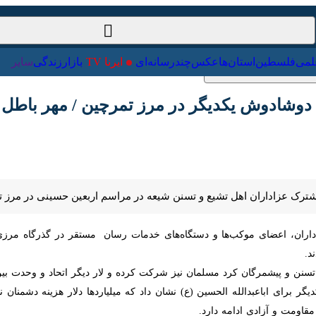
ت‌خارجی
علمی
فلسطین
استان‌ها
عکس
چندرسانه‌ای
ایرنا TV
با
دوش یکدیگر در مرز تمرچین / مهر باطل بر میلیار
رک عزاداران اهل تشیع و تسنن شیعه در مراسم اربعین حسینی در مرز تمرچین، 
اران، اعضای موکب‌ها و دستگاه‌های خدمات رسان مستقر در گذرگاه مرزی تمر
 و پیشمرگان کرد مسلمان نیز شرکت کرده و لار دیگر اتحاد و وحدت بین شیع
رای اباعبدالله الحسین (ع) نشان داد که میلیاردها دلار هزینه دشمنان نظام 
آزادی ادامه دارد.
سط برادران اهل تسنن قطع یقین لرزه بر تن دشمنان اسلام انداخته و ترسیم
ر امسال پذیرایی شایسته‌ای از زوار اربعین حسینی داشتند و چندین موکب اه