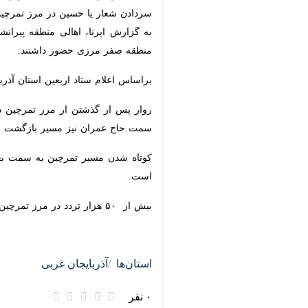
مرزی حضور داشتند.
براساس اعلام ستاد اربعین استان آذربایجان‌غربی، گذرگاه تمرچین در برای ن
زوار پس از گذشتن از مرز تمرچین در ا
عمران نیز مسیر بازگشت زوار خواهد بود.
کوتاه شدن مسیر تمرچین به سمت بغداد و
بیش از ۵۰ هزار تردد در مرز تمرچین به منظور زیارت اباعبدالله الحسین (ع) در ایام اربعین ثبت شده و تاکنون حدود ۶ هزار زائر نیز از همین طریق به کشور بازگشته‌اند.
استان‌ها
آذربایجان غربی
۰ نفر
×
برچسب‌ها