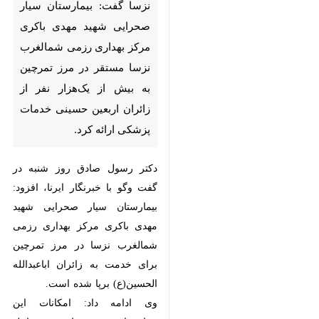
ارومیه - ایرنا - رییس مرکز
بهداری رزمی شمال‌غرب نزسا
گفت: بیمارستان سیار صحرایی
شهید مهدی باکری مرکز بهداری
رزمی شمالغرب نزسا مستقر در
مرز تمرچین به بیش از یک‌هزار
نفر از زائران اربعین حسینی
خدمات پزشکی ارائه کرد.
دکتر رسول صادق روز شنبه در گفت
وگو با خبرنگار ایرنا، افزود:
بیمارستان سیار صحرایی شهید مهدی
×
باکری مرکز بهداری رزمی شمالغرب
♿︎
نزسا در مرز تمرچین برای خدمت به
×
زائران اباعبدالله الحسین(ع) برپا شده