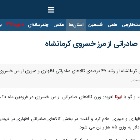
ت‌خارجی
علمی
فلسطین
استان‌ها
عکس
چندرسانه‌ای
ایرنا TV
با