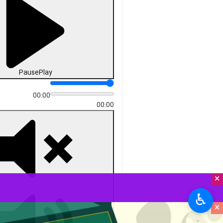
Pause
Play
00:00
00:00
×
♿︎
×