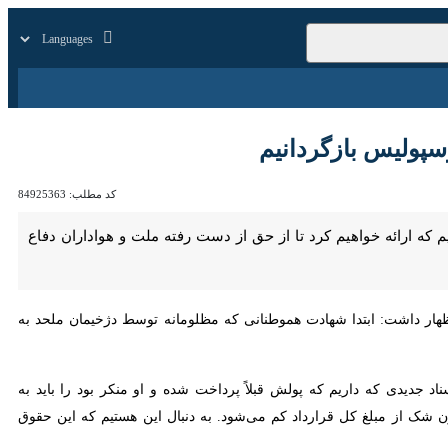
زار
زندگی
سایر
 بازگردانیم
کد مطلب:
84925363