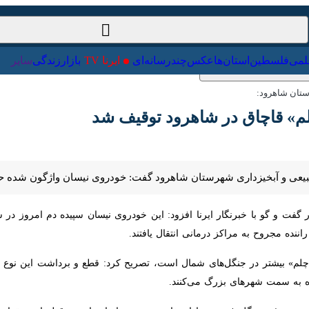
ت‌خارجی
علمی
فلسطین
استان‌ها
عکس
چندرسانه‌ای
ایرنا TV
با
ان شاهرود:
» قاچاق در شاهرود توقیف شد
یعی و آبخیزداری شهرستان شاهرود گفت: خودروی نیسان واژگون شده حامل گیا
فت و گو با خبرنگار ایرنا افزود: این خودروی نیسان سپیده دم امروز در س
 به مراکز درمانی انتقال یافتند.
چلم» بیشتر در جنگل‌های شمال است، تصریح کرد: قطع و برداشت این نوع گیاه
مت شهرهای بزرگ می‌کنند.
ل فروشی‌ها استفاده می‌شود، ابراز داشت: قطع این مقدار از گیاه توسط متخلفان خسارتی معادل ۵۰۰ م