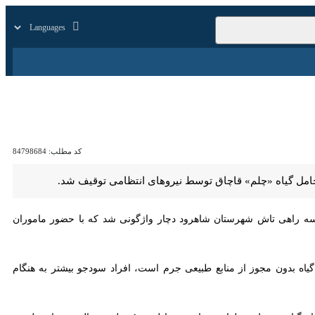
زار
زندگی
سایر
کد مطلب:
84798684
ه «چلم» قاچاق توسط نیروهای انتظامی توقیف شد.
ه راهی تاش شهرستان شاهرود دچار واژگونی شد که با حضور ماموران نیروی
 بدون مجوز از منابع طبیعی جرم است، افراد سودجو بیشتر به هنگام نیمه
یلیون ریال به منابع طبیعی وارد کرد.