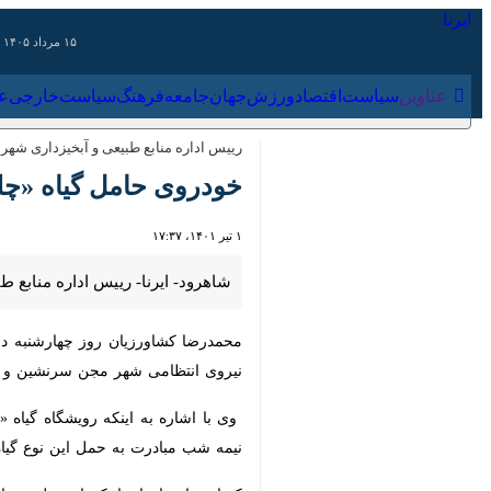
۱۵ مرداد ۱۴۰۵
عناوین‌
سیاست
اقتصاد
ورزش
جهان
جامعه
فرهنگ
سیاس
رییس اداره منابع طبیعی و آبخیزداری شهرست
خودروی حامل گیاه «چلم
۱ تیر ۱۴۰۱، ۱۷:۳۷
شاهرود- ایرنا- رییس اداره منابع طب
محمدرضا کشاورزیان روز چهارشنبه در گ
انتظامی شهر مجن سرنشین و راننده مجروح
وی با اشاره به اینکه رویشگاه گیاه «
شب مبادرت به حمل این نوع گیاه به س
کشاورزیان با بیان اینکه از «چلم» برای مصرف در گ