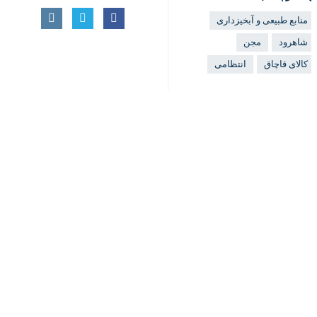
شاهرود
مجن
کالای قاچاق
انتظامی
♿︎
اخبار مرتبط
×
هشدار اداره منابع ط
شاهرود – ایرنا – رییس
۱۹ تُن چوب و زغال تاغ قاچاق پارسال در شاهرود کشف شد
شاهرود- ایرنا- مدیرکل م
۲۰۰ هکتار تاغ‌زارهای شهرستان میامی آفت‌زدایی شد
شاهرود - ایرنا - سرپرست اداره