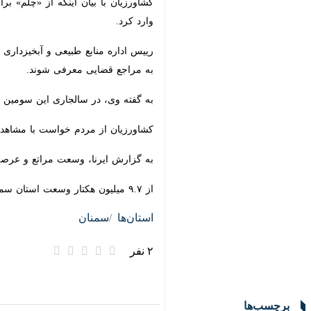
رییس اداره منابع طبیعی و آبخیزداری 
مراجع قضایی معرفی شوند.
به گفته وی، در سالجاری این سومین م
کشاورزیان از مردم خواست با مشاهده هرگونه تخلف در
به گزارش ایرنا، وسعت مراتع و عرصه های بیابانی شهرستان 
از ۹.۷ میلیون هکتار وسعت استان سمنان، ۵۵ درصد نواحی بیابان و خشک، ۳۸.۵ درصد مراتع، ۲ درصد اراضی کشاورزی و ۳.۶ درصد جنگل است.
استان‌ها
سمنان
۲ نفر
برچسب‌ها
منابع طبیعی و آبخیزداری