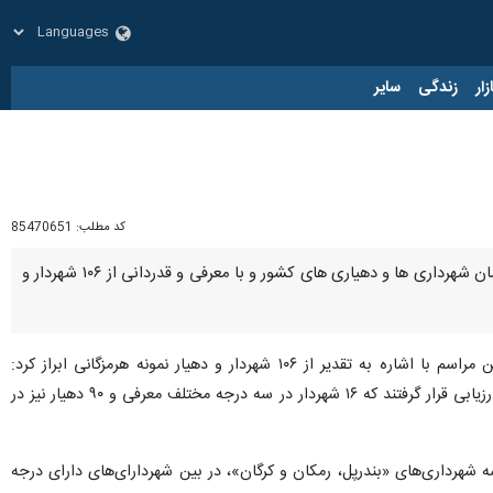
زار
زندگی
سایر
کد مطلب:
85470651
بندرعباس - ایرنا - نخستین همایش شهریار در هرمزگان با حضور معاون ارزیابی عملکرد پاسخگویی به شکایات سازمان شهرداری ها و دهیاری های کشور و با معرفی و قدردانی از ۱۰۶ شهردار و
از روابط عمومی استانداری هرمزگان؛ معاون هماهنگی امور عمرانی استانداری شامگاه چهارشنبه در این مراسم با اشاره به تقدیر از ۱۰۶ شهردار و دهیار نمونه هرمزگانی ابراز کرد:
شهرداران و دهیاران براساس شاخص‌های ارزیابی در بخش های فنی، مالی، شهرسازی، حقوقی و ارتباط با مردم مورد ارزیابی قرار گرفتند که ۱۶ شهردار در سه درجه مختلف معرفی و ۹۰ دهیار نیز در
شهرداری‌های «بندرپل، رمکان و کرگان»، در بین شهردارای‌های دارای درجه