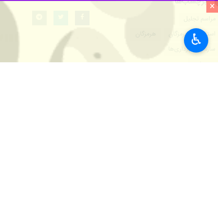
برچسب‌ها
×
مراسم تجلیل
استانداری هرمزگان
هرمزگان
♿︎
سازمان شهرداری‌ها
بندرعباس
اخبار مرتبط
۱۴۴دهیاری هرمزگان دارای درجه مصوب یک تا سه شدند
بندرعباس - ایرنا- مع
۹ شهردار برتر هرمزگان تجلیل شدند
بندرعباس - ایرنا - ۹ شهردار برتر هرمزگان چهارشنبه شب با حضور سیدسجاد انوشه معاون امور شهرداری‌های…
وزیرکشور با تاسیس 
بندرعباس - ایرنا- است