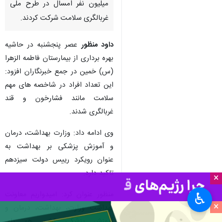
میلیون نفر امسال در طرح ملی
غربالگری سلامت شرکت کردند.
داود منظور
عصر پنجشنبه در حاشیه
بهره برداری از بیمارستان فاطمه الزهرا
(س) خمین در جمع خبرنگاران افزود:
این تعداد افراد در شاخصه های مهم
سلامت مانند فشارخون و قند
غربالگری شدند.
وی ادامه داد: وزارت بهداشت، درمان
و آموزش پزشکی بر بهداشت به
عنوان رویکرد رییس دولت سیزدهم
تاکید دارد.
×
منظور عنوان کرد: امیدواریم معاونت
♿︎
×
بهداشت وزارت، بهداشت، درمان و
آموزش پزشکی کشور هم پای