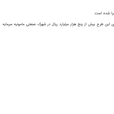
 با حضور داوود منظور رییس سازمان برنامه و بودجه برگزار شد افزود: سال
گذشته بیش از ۵۰ هزار و ۲۰۰ میلیارد ریال اعتبار با همکاری و مساعدت سازمان برنامه و بودجه در استان مرکزی جذب شد که این اعتبارات از ۳۲ هزار میلیارد ریال سال‌های ۱۳۹۶ تا ۱۴۰۰ حدود ۵۰
یه نیز نگین صنایع غیر نفتی کشور است که انتظار می رود تملک اعتبارات
مخلص الائمه یادآور شد: با استفاده از این اعتبارات بسیاری از طرح‌های نیمه تمام با قدمت ۱۰ تا ۲۰ سال بودیم که با زیر ۲۰ درصد پیشرفت تحویل دولت سیزدهم شده بود به بهره‌برداری رسیده
 تا ۳۰ سال آینده نیز به اتمام نمی رسیدند.
رییس سازمان برنامه و بودجه به زمان فعلی موکول شده است یادآور شد: برای
زیر گذر راه آهن شهر پرندک، بلوار شهدای هسته ای، بزرگترین زمین چمن