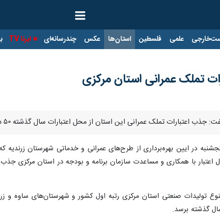
ت‌خارجی
علمی
فلسطین
استان‌ها
عکس
چندرسانه‌ای
ایرنا TV
با