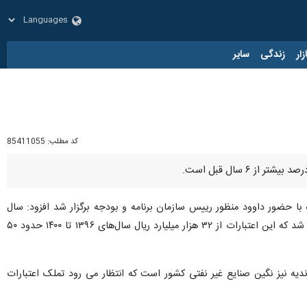
زار
زندگی
سایر
کد مطلب:
85411055