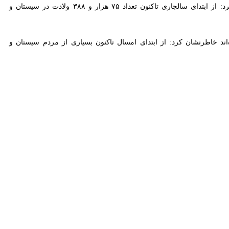
ضمن تبریک ولادت حضرت علی(ع) و روز پدر اظهار کرد: از ابتدای سالجاری تاکنون تعداد ۷۵ هزار و ۳۸۸ ولادت در سیستان و بلوچستان
لقاب ایشان نامگذاری شده‌اند خاطرنشان کرد: از ابتدای امسال تاکنون بسیاری از مردم سیستان و بلوچستان
شبنم پودینه