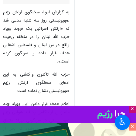
تهران-ایرنا- ارتش رژیم
صهیونیستی مدعی سرنگونی یک
فروند پهپاد حزب الله در مرز لبنان
و فلسطین اشغالی شد.
به گزارش ایرنا، سخنگوی ارتش رژیم
صهیونیستی روز سه شنبه مدعی شد
که «ارتش اسرائیل یک فروند پهپاد
حزب الله لبنان را در منطقه زرعیت
واقع در مرز لبنان و فلسطین اشغالی
هدف قرار داده و سرنگون کرده
است».
×
حزب الله تاکنون واکنشی به این
♿︎
ادعای سخنگوی ارتش رژیم
×
صهیونیستی نشان نداده است.