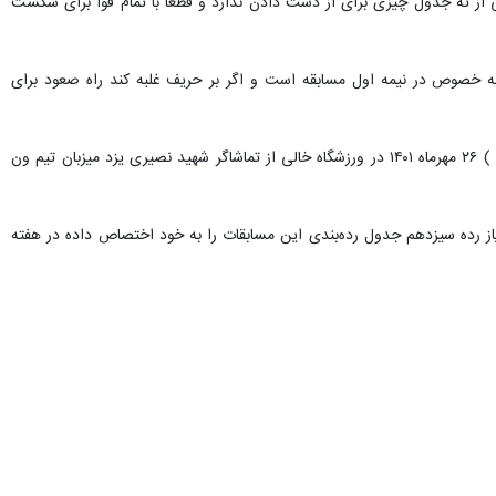
ی از ته جدول چیزی برای از دست دادن ندارد و قطعا با تمام قوا برای شکست
ی به خصوص در نیمه اول مسابقه است و اگر بر حریف غلبه کند راه صعود برای
از هفته نهم مسابقات فوتبال قهرمانی لیگ دسته اول باشگاه‌های کشور تیم چادرملو اردکان از ساعت ۱۵:۱۵ امروز ( سه‌شنبه ) ۲۶ مهرماه ۱۴۰۱ در ورزشگاه خالی از تماشاگر شهید نصیری یزد میزبان تیم ون
و اردکان که تا هفته هشتم رقابت‌های لیگ یک فوتبال کشور با یک پیروزی، دو شکست و پنج مساوی و ۸ امتیاز رده سیزدهم جدول رده‌بندی این مسابقات را به خود اختصاص داده در هفته