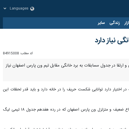
زار
زندگی
سایر
گی نیاز دارد
کد مطلب:
84915008
 و ارتقا در جدول مسابقات به برد خانگی مقابل تیم ون پارس اصفهان نیاز
که در اختیار دارد توانایی شکست حریف را در خانه دارد و باید قدر لحظات این
وی ادامه داد: تنها نماینده فوتبال یزد در لیگ دسته اول کشور باید در این مسابقه مهم از همان ابتدا با سه مهاجم به دفاع ضعیف و متزلزل ون پارس اصفهان که در رده هفدهم جدول ۱۸ تیمی لیگ