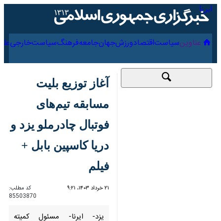
۱۷ مرداد ۱۴۰۵
عناوین‌
سیاست
اقتصاد
ورزش
جهان
جامعه
فرهنگ
سیاس
آغاز توزیع بلیت مسابقه
تیم‌های فوتبال چادرملو
یزد و دریا کاسپین بابل
+ فیلم
۲۱ خرداد ۱۴۰۳، ۹:۲۱
کد مطلب:
85503870
یزد- ایرنا- مسئول کمیته مسابقات
هیات فوتبال استان یزد از آغاز