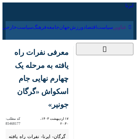
۱۵ مرداد ۱۴۰۵
عناوین‌
سیاست
اقتصاد
ورزش
جهان
جامعه
فرهنگ
سیا
معرفی نفرات راه
یافته به مرحله یک
چهارم نهایی جام
اسکواش «گرگان
جونیر»
۱۷ اردیبهشت ۱۴۰۳،
کد مطلب:
85468177
۲۰:۴۰
گرگان- ایرنا- نفرات راه یافته به