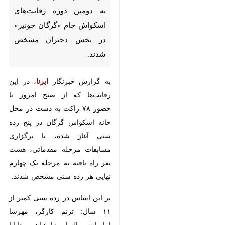
دومین دوره رقابت‌های اسکواش
جام «گرگان جونیر» در بخش
دختران مشخص شدند.
به گزارش خبرنگار
ایرنا
، در این
رقابت‌ها که از صبح امروز با حضور
۷۸ راکت به دست در محل خانه
اسکواش گرگان در پنج رده سنی آغاز
شده، با برگزاری مسابقات مرحله
مقدماتی، هشت نفر راه یافته به
مرحله یک چهارم نهایی هر رده سنی
مشخص شدند.
بر این اساس در رده سنی کمتر از
۱۱ سال: ترنم کارگر، مهرسا امامیان،
السا زارعیان، دایانا پورخوشبخت،
مهرسا دری، دلسا ترک ترابی، سما