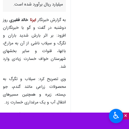
میلیارد ریال برآورد شده است.
به گزارش خبرنگار
ایرنا
خالد فقیری
روز
دوشنبه در گفت و گو با خبرنگاران
افزود: بر اثر بارش شدید باران و
تگرگ و سیلاب ناشی از آن به مزارع،
باغها، قنوات و سایر بخشهای
شهرستان خواف خسارت زیادی وارد
شد.
وی تصریح کرد: سیلاب و تگرگ به
محصولات زراعی مانند گندم، جو
،پسته، زیره و همچنین مسیرهای
انتقال آب و یک مرغداری خسارت زد.
♿︎
مدیر جهاد کشاورزی خواف گفت: طبق
×
بررسی کارشناسان ۱۶۲ هکتار گندم،