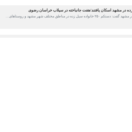
سیل زده در مناطق مختلف شهر مشهد و روستاهای…
 سیل خراسان رضوی در یکی از روستاهای مشهد پیدا شد
پیکر پیرمرد ۷۰ ساله اهل روستای "سرغایه" که دیروز گرفتار…
گرفته شد
مداد و نجات جمعیت هلال احمر خراسان رضوی گفت: جست و جوی تیمهای تخصصی برای…
ن سیاسی فرماندار فریمان گفت: پنج روستای دهستان "سنگ بست" بخش مرکزی این شهرستان…