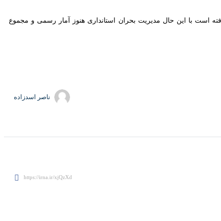
بزجانی" فریمان شمار جانباختگان سیل در خراسان رضوی به ۱۰ نفر افزایش یافته است با این حال مدیریت بحران استانداری هنوز آمار رسمی و مجموع
ناصر اسدزاده