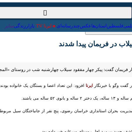
ت‌خارجی
علمی
فلسطین
استان‌ها
عکس
چندرسانه‌ای
ایرنا TV
با
ب در فریمان پیدا شدند
ریمان گفت: پیکر چهار مفقود سیلاب چهارشنبه شب در روستای «المجق» این ش
ت وگو با خبرنگار
ایرنا
افزود: این تعداد اعضا و بستگان یک خانواده بودند که 
شف جسد پیرمرد اهل روستای سرغایه خبر داده بود.