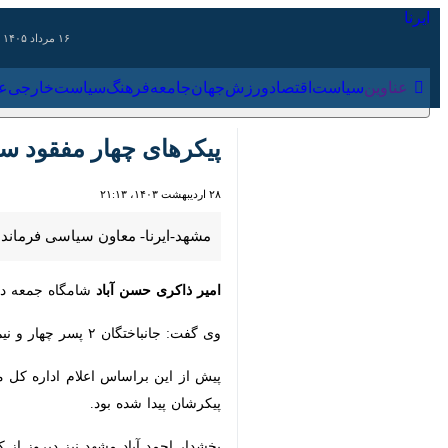
۱۶ مرداد ۱۴۰۵
عناوین‌
سیاست
اقتصاد
ورزش
جهان
جامعه
فرهنگ
سیاس
پیکرهای چهار مفقود سیلا
۲۸ اردیبهشت ۱۴۰۳، ۲۱:۱۳
مشهد-ایرنا- معاون سیاسی فرماندار ف
امیر ذاکری حسن آباد
شامگاه جمعه در گف
وی گفت: جانباختگان ۲ پسر چهار و نیم ساله و ۱۳ ساله، یک دختر ۲ ساله و بانوی ۵۲ ساله می باشند.
پیدا شده بود.
بخشدار احمد آباد مشهد نیز دیروز از ک