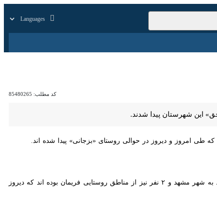
زار
زندگی
سایر
کد مطلب:
85480265
هرستان پیدا شدند.
طی امروز و دیروز در حوالی روستای «بزجانی» پیدا شده اند.
پیش از این براساس اعلام اداره کل مدیریت بحران استانداری خراسان رضوی، پنج نفر از جانباختگان سیل مربوط به شهر مشهد و ۲ نفر نیز از مناطق روستایی فریمان بوده اند که دیروز پیکرشان