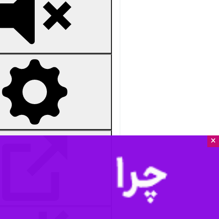
×
Unmute
Settings
PIP
Enter
Download
دریافت
15 MB
fullscreen
مسکو- ایرنا- نماینده رهبر معظم انقل
عضو بریکس در سن‌پترزبورگ، احقاق ح