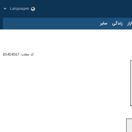
زار
زندگی
سایر
کد مطلب:
85454567