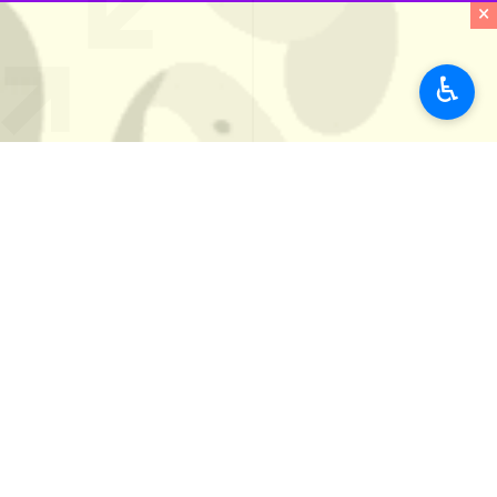
به گزارش خبرنگار
ایرنا
،
علی اکبر احمدیا
×
ایران هستند که وجه اشتراک آنها، تلاش ب
♿︎
وی خاطرنشان کرد: با توجه به شرایط خ
کشورهای مختلف از جمله جمهوری اسلامی
فلسطین و جمهوری اسلامی ایران فراهم آ
دبیر شورای عالی امنیت ملی با بیان اینک
بحث و گفت‌وگو خواهد بود و علاوه بر 
دیگر موضوعات مورد بحث خواهد بود.
دبیر شورای عالی امنیت ملی کشورمان ب
فرودگاه پولکووای سن‌پترزبورگ شد.
احمدیان
نماینده‌ رهبر معظم انقلاب و
بین‌المللی امنیتی روسیه، که با حضور 
وی در این سفر همچنین در نشست دبیر