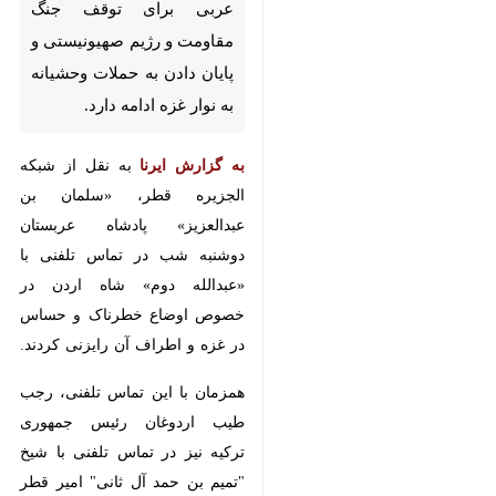
جنگ مقاومت و رژیم صهیونیستی
و پایان دادن به حملات وحشیانه
به نوار غزه ادامه دارد.
به گزارش ایرنا
به نقل از شبکه الجزیره
قطر، «سلمان بن عبدالعزیز» پادشاه
عربستان دوشنبه شب در تماس تلفنی
با «عبدالله دوم» شاه اردن در
خصوص اوضاع خطرناک و حساس در
غزه و اطراف آن رایزنی کردند.
همزمان با این تماس تلفنی، رجب
طیب اردوغان رئیس جمهوری ترکیه
نیز در تماس تلفنی با شیخ "تمیم بن
حمد آل ثانی" امیر قطر آخرین تحولات
♿︎
جاری در فلسطین را مورد بحث و
تبادل نظر قرار دادند.