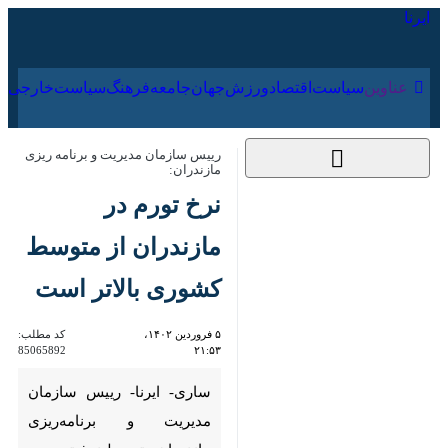
۱۵ مرداد ۱۴۰۵
عناوین‌
سیاست
اقتصاد
ورزش
جهان
جامعه
فرهنگ
رییس سازمان مدیریت و برنامه ریزی
مازندران:
نرخ تورم در مازندران
از متوسط کشوری
بالاتر است
۵ فروردین ۱۴۰۲،
کد مطلب:
85065892
۲۱:۵۳
ساری- ایرنا- رییس سازمان
مدیریت و برنامه‌ریزی مازندران
متوسط نرخ تورم در کشور را