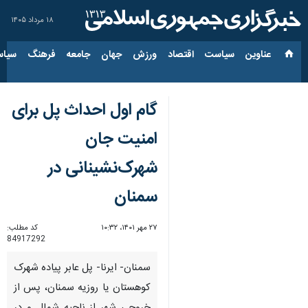
۱۸ مرداد ۱۴۰۵
عناوین‌
سیاست
اقتصاد
ورزش
جهان
جامعه
فرهنگ
سیاس
گام اول احداث پل برای
امنیت جان
شهرک‌نشینانی در
سمنان
۲۷ مهر ۱۴۰۱، ۱۰:۳۲
کد مطلب:
84917292
سمنان- ایرنا- پل عابر پیاده شهرک‌
کوهستان یا روزیه سمنان، پس از