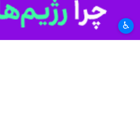
۰ نفر
♿︎
برچسب‌ها
عید سعید فطر
کردستان
اقتصاد مقاومتی
قدس
اخبار مرتبط
امام جمعه سنندج: ت
سنندج- ایرنا- امام ج
نماز عید فطر اهل سن
سنندج- ایرنا- نماز عید فطر اهل سنت امرو