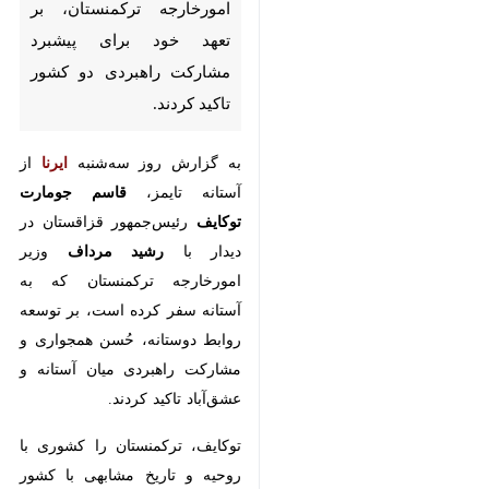
تاکید کردند.
به گزارش روز سه‌شنبه
ایرنا
از آستانه
تایمز،
قاسم جومارت توکایف
رئیس‌جمهور قزاقستان در دیدار
با
رشید مرداف
وزیر امورخارجه
ترکمنستان که به آستانه سفر کرده
است، بر توسعه روابط دوستانه،
حُسن همجواری و مشارکت راهبردی
میان آستانه و عشق‌آباد تاکید کردند.
توکایف، ترکمنستان را کشوری با
روحیه و تاریخ مشابهی با کشور خود
خواند که شریک راهبردی قابل اعتماد
قزاقستان است.
♿︎
وی خاطرنشان کرد: در سال‌های اخیر