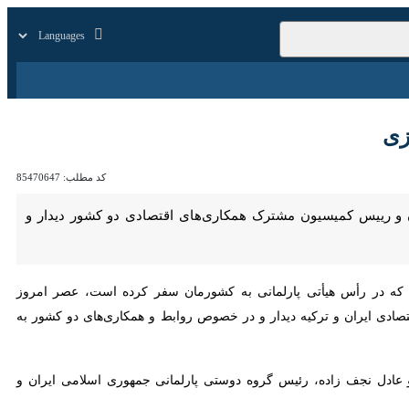
زار
زندگی
سایر
کد مطلب:
85470647