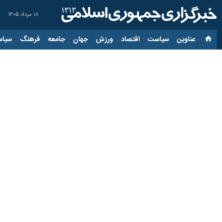
۱۸ مرداد ۱۴۰۵
عناوین‌
سیاست
اقتصاد
ورزش
جهان
جامعه
فرهنگ
سیاس
فیلم/ روایتی تلخ از قطع
۱۷ اردیبهشت ۱۴۰۳، ۱۶:۰۵
گچساران- ایرنا- شهرستان باشت دارای
آسیب جدی از سوی برخی سودجویان قر