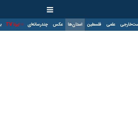
ت‌خارجی
علمی
فلسطین
استان‌ها
عکس
چندرسانه‌ای
ایرنا TV
با
 درختچه های مورد در باشت
 درختچه های انبوه مرود است که شوربختانه به دلیل اختلافات محلی و قبیل
ار گرفته است.