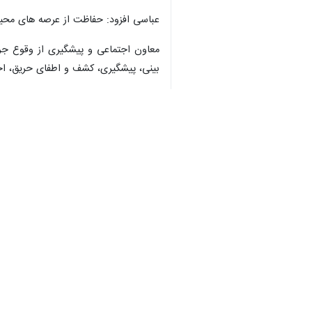
بیشتر بخوانید
ستاد اطفای حریق گیلانغرب آماده م
♿︎
افزایش ۳ برابری آتش‌سوزی در مناطق حفاظت شده کرمانشاه
زمان اطفای حریق در عرصه‌های طبیعی کرم
×
امام جمعه کرمانشاه: کار رسانه
سه هکتار از مراتع جنگلی ارتفاع
آتش‌سوزی در انبار و فروشگاه لواز
توسعه پایدار بدون توجه به مسا
عاملان قطع درختان بزرگراه کربلای 
آتش‌سوزی در مناطق حفاظت شده 
آتش سوزی در منابع طبیعی پاوه ب
عباسی افزود: حفاظت از عرصه های محیط
معاون اجتماعی و پیشگیری از وقوع جرم