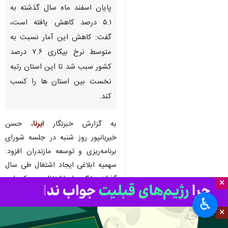
پایان اسفند ماه سال گذشته به
۵.۱ درصد کاهش یافته است،
گفت: کاهش این آمار نسبت به
متوسط نرخ بیکاری ۷.۶ درصد
کشور سبب شد تا این استان رتبه
نخست بین استان ها را کسب
کند.
به گزارش خبرنگار
ایرنا
، حسن
خیریانپور روز شنبه در جلسه شورای
برنامه‌ریزی و توسعه مازندران افزود:
سهمیه ابلاغی ایجاد اشتغال طی سال
گذشته ۴۸ هزار اشتغال بود که این
×
آمار که در سامانه ملی به ثبت رسیده
♿︎
به ۶۲ هزار اشتغال رسیده است.
×