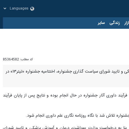
زار
زندگی
سایر
کد مطلب:
85364582
تهران - ایرنا - دبیر جشنواره رسانه و نشریات دانشجویی گفت: به درخواست وزارت بهداشت، درمان و آموزش پزشکی و تایید شورای سیاست گذاری جشنواره، اختتامیه جشنواره «تیتر۱۳» در
 فرآیند داوری آثار جشنواره در حال انجام بوده و نتایج پس از پایان فرآیند
شنواره تلاش شد با نگاه روزنامه نگاری علم داوری انجام شود.
فت: بنا به درخواست وزارت بهداشت، درمان و آموزش پزشکی و تایید شورای