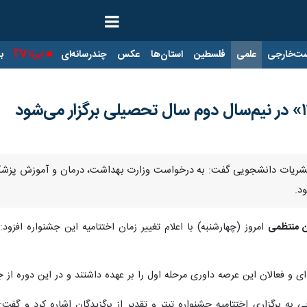
ت‌خارجی
علمی
فلسطین
استان‌ها
عکس
چندرسانه‌ای
ایرنا TV
با
د.
ن منتظمی
امروز (چهارشنبه) با اعلام تغییر زمان اختتامیه این جشنواره افزود:
 و فعالان این عرصه داوری مرحله اول را بر عهده داشتند و در این دوره از ج
ی به برگزاری اختتامیه جشنواره تیتر و تقدیر از برگزیدگان اشاره کرد و گ