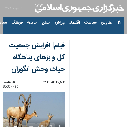
۱۹ مرداد ۱۴۰۵
عناوین‌
سیاست
اقتصاد
ورزش
جهان
جامعه
فرهنگ
سیاس
فیلم| افزایش جمعیت
کل و بزهای پناهگاه
حیات وحش انگوران
۶ دی ۱۴۰۲، ۱۳:۴۰
کد مطلب:
85334490