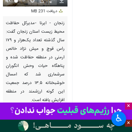
Unmute
Settings
PIP
Enter
Download
دریافت
231 MB
fullscreen
زنجان - ایرنا -مدیرکل حفاظت
محیط زیست استان زنجان گفت:
سال گذشته تعداد یک‌هزار و ۱۷۹
راس قوچ و میش نژاد خالص
ارمنی در منطقه حفاظت شده و
پناهگاه حیات وحش انگوران
سرشماری شد که امسال
خوشبختانه ۱۳.۵ درصد جمعیت
این گونه ارزشمند در منطقه
افزایش یافته است.
×
♿︎
بیشتر بخوانید
×
جمعیت قوچ و میش‌های