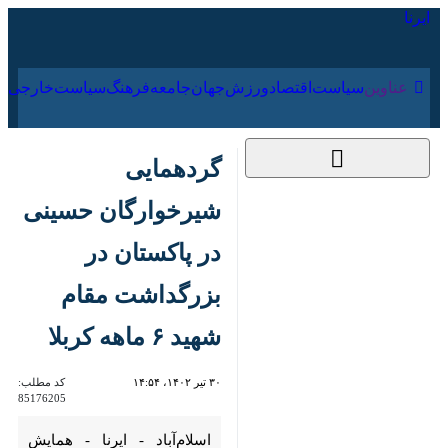
۱۸ مرداد ۱۴۰۵
عناوین‌
سیاست
اقتصاد
ورزش
جهان
جامعه
فرهنگ
گردهمایی شیرخوارگان
حسینی در پاکستان در
بزرگداشت مقام شهید ۶
ماهه کربلا
۳۰ تیر ۱۴۰۲، ۱۴:۵۴
کد مطلب:
85176205
اسلام‌آباد - ایرنا - همایش جهانی
شیرخوارگان حسینی همزمان با