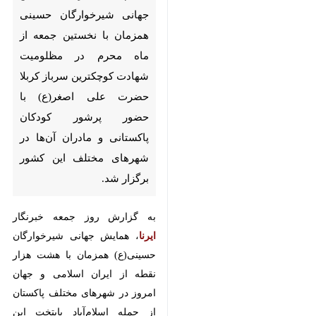
نخستین جمعه از ماه محرم در
مظلومیت شهادت کوچکترین
سرباز کربلا حضرت علی اصغر(ع) با
حضور پرشور کودکان پاکستانی و
مادران آن‌ها در شهرهای مختلف
این کشور برگزار شد.
به گزارش روز جمعه خبرنگار
ایرنا
،
همایش جهانی شیرخوارگان
حسینی(ع) همزمان با هشت هزار
نقطه از ایران اسلامی و جهان امروز در
شهرهای مختلف پاکستان از جمله
اسلام‌آباد پایتخت این کشور برگزار شد
×
و مادران عزادار در کنار کودکان
شیرخوار خود به یاد حضرت علی
♿︎
×
اصغر شهید خردسال کربلا اشک ماتم
ریختند.