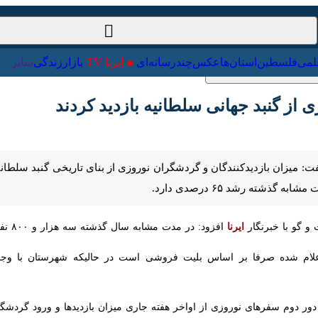
ت‌خارجی
علمی
فلسطین
استان‌ها
عکس
چندرسانه‌ای
ایرنا TV
با