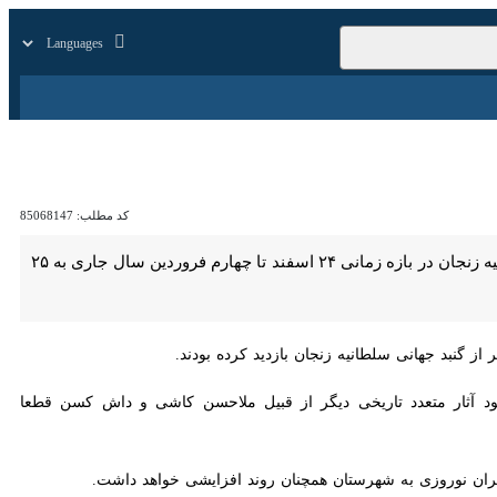
زار
زندگی
سایر
کد مطلب:
85068147