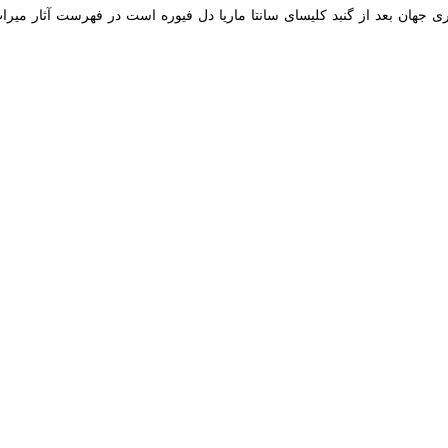
رد.
و با خبرنگار
ایرنا
افزود: در مدت مشابه سال گذشته سه هزار و ۸۰۰ نفر از گنبد جهانی سلطانیه زنجان بازدید کرده بودند.
لام شده صرفا بر اساس بلیت فروشی است در حالیکه شهرستان با وجود آثار م
 دور دوم سفرهای نوروزی از اواخر هفته جاری میزان بازدیدها و ورود گردشگر
به پارسال ۲۶۵ نفر بود.
ه های مختلف بسیار اثرگذار است.