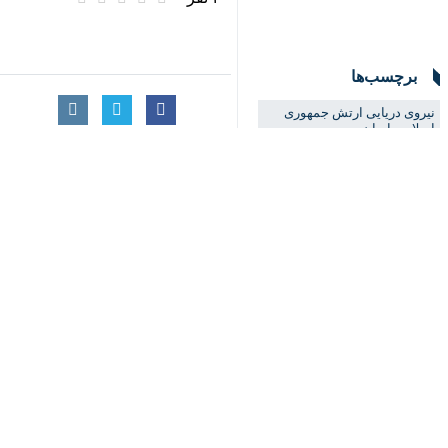
برچسب‌ها
نیروی دریایی ارتش جمهوری
♿︎
اسلامی ایران
روسیه
رزمايش
×
نظر شما
*
لطفا متن تصویر را در جعبه متن وارد کنید