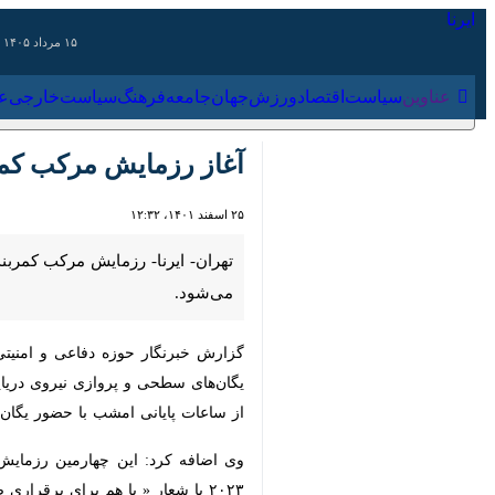
۱۵ مرداد ۱۴۰۵
عناوین‌
سیاست
اقتصاد
ورزش
جهان
جامعه
فرهنگ
سیاس
آغاز رزمایش مرکب کمربند امنیت د
۲۵ اسفند ۱۴۰۱، ۱۲:۳۲
تهران- ایرنا- رزمایش مرکب کمربند امنیت دریایی ۲۰۲۳ با حضور ایران، چین و روسیه و ناظرانی از کشورهای قزاقستان و پاکستان از پنج
گزارش خبرنگار حوزه دفاعی و امنیتی
ای
سطحی و پروازی نیروی دریایی ارتش جم
پایانی امشب با حضور یگان‌های سطحی و 
با هم برای برقراری صلح و امنیت» و در منطقه‌ای به وسعت ۱۷ هزار کیلومتر مرب