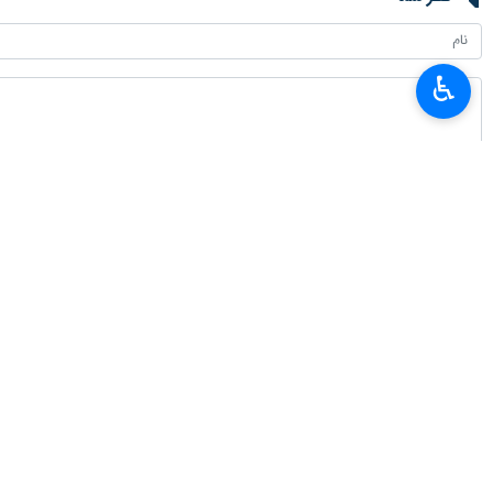
♿︎
تهران - ایرنا- اومارو سیسوکو امبالو،
به گزارش ایرنا از خبرگزاری تاس، امبالو
رئیس جمهوری گینه ادامه داد: او به من
ویدئویی از نشست خبری مشترک دو رئیس
به گفته رئیس جمهور گینه بیسائو، او خو
امبالو ادامه داد، اگر آفریقا به عنوان
شیسوکو امبالو روز سه شنبه از مسکو سفر 
رئیس جمهور گینه بیسائو به همتای روس
اوکراین هستند.