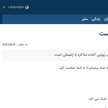
زار
زندگی
سایر
است
کد مطلب:
84924641