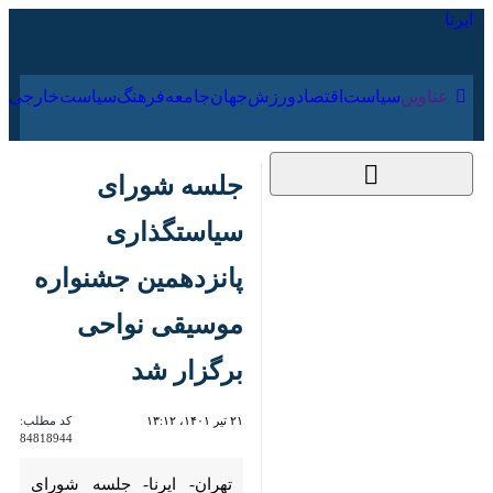
۱۶ مرداد ۱۴۰۵
عناوین‌
سیاست
اقتصاد
ورزش
جهان
جامعه
فرهنگ
سیاس
جلسه شورای
سیاستگذاری
پانزدهمین جشنواره
موسیقی نواحی برگزار
شد
۲۱ تیر ۱۴۰۱، ۱۳:۱۲
کد مطلب:
84818944
تهران- ایرنا- جلسه شورای