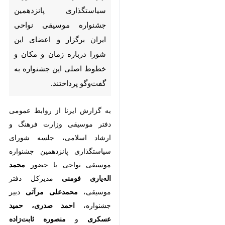
سیاستگذاری پانزدهمین جشنواره
موسیقی نواحی ایران برگزار و
اعضای این شورا درباره زمان و
مکان و خطوط اصلی این
جشنواره به گفت‌وگو پرداختند.
به گزارش ایرنا از روابط عمومی دفتر
موسیقی وزارت فرهنگ و ارشاد
اسلامی، جلسه شورای سیاستگذاری
پانزدهمین جشنواره موسیقی نواحی با
حضور
محمد اله‌یاری فومنی
مدیرکل
دفتر موسیقی،
محمدعلی مرآتی
دبیر
جشنواره،
احمد صدری، حمید عسکری
و
منصوره ثابت‌زاده
اعضای شورای
♿︎
سیاستگذاری برگزار شد و اعضای این
شورا درباره زمان و مکان برگزاری و