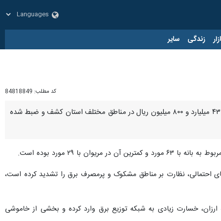
زار
زندگی
سایر
کد مطلب:
84818849
سنندج- ایرنا- مدیرعامل شرکت توزیع نیروی برق کردستان گفت: امسال تاکنون ۲۱۹ دستگاه ماینر غیرمجاز به ارزش ۴۳ میلیارد و ۸۰۰ میلیون ریال در مناطق مختلف استان کشف و ضبط شده
 با ۲۹ مورد بوده است.
های احتمالی، نظارت بر مناطق مشکوک و پرمصرف برق را تشدید کرده است،
فه ارزان، خسارت زیادی به شبکه توزیع برق وارد کرده و بخشی از خاموشی