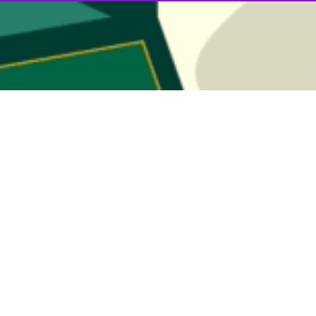
شرکت توزیع نیروی برق کردستان گفت: طی سه ماهه اول سال جاری، ۳۶۰ کیلومتر…
زیع نیروی برق کردستان گفت: برق ۱۱ دستگاه اجرایی پرمصرف استان…