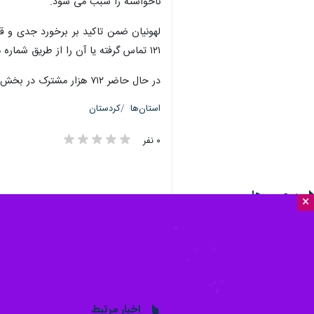
ناخواسته را سبب می شود.
لهونیان ضمن تاکید بر برخورد جدی و قا
۱۲۱ تماس گرفته یا آن را از طریق شماره همراه ۰۹۳۵۴۰۲۱۷۸۰ اطلاع دهند و تا سقف معینی پاداش دریافت کنند.
در حال حاضر ۷۱۲ هزار مشترک در بخش‌های مختلف اداری، خانگی، تجاری، صنعتی و کشاورزی از خدمات شرکت برق کردستان بهره‌مند هستند.
استان‌ها
کردستان
۰ نفر
برچسب‌ها
×
شركت توزيع نيروی برق
کردستان
کردستان
سنندج
اخبار مرتبط