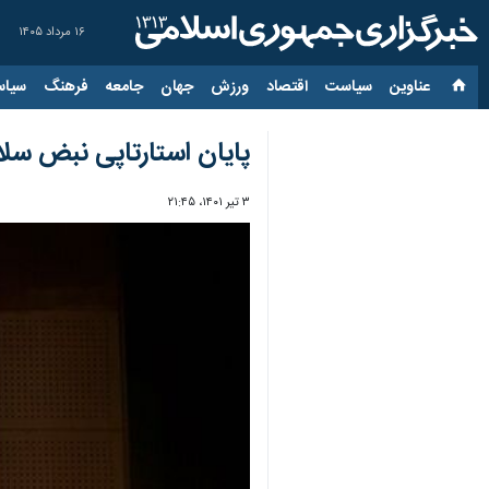
۱۶ مرداد ۱۴۰۵
عناوین‌
سیاست
اقتصاد
ورزش
جهان
جامعه
فرهنگ
سیاس
پایان استارتاپی نبض سل
۳ تیر ۱۴۰۱، ۲۱:۴۵