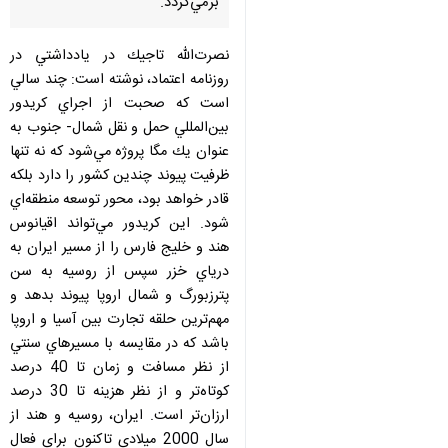
برمي‌گردد.
نصرت‌الله تاجيك در يادداشتي در
روزنامه اعتماد، نوشته است: چند سالي
است كه صحبت از اجراي كريدور
بين‌المللي حمل و نقل شمال- جنوب‌‌ به
عنوان يك مگا پروژه مي‌شود كه نه تنها
ظرفيت پيوند چندين كشور را دارد بلكه
قادر خواهد بود، محور توسعه منطقه‌اي
شود. اين كريدور مي‌تواند اقيانوس
هند و خليج ‌فارس را از مسير ايران به
درياي خزر سپس از روسيه به سن‌
پترزبورگ و شمال اروپا پيوند بدهد و
مهم‌ترين حلقه تجارت بين آسيا و اروپا
باشد كه در مقايسه با مسيرهاي سنتي
از نظر مسافت و زمان تا 40 درصد
كوتاه‌تر و از نظر هزينه تا 30 درصد
♿︎
ارزان‌تر است. ايران، روسيه و هند از
سال 2000 ميلادي تاكنون براي فعال