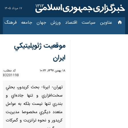
۱۷ مرداد ۱۴۰۵
عناوین‌
سیاست
اقتصاد
ورزش
جهان
جامعه
فرهنگ
سیاس
موقعيت ژئوپليتيكي
ايران
۱۸ بهمن ۱۳۹۷، ۱۰:۲۲
کد مطلب:
83201198
تهران- ايرنا- بحث كريدور، بحثي
سخت‌افزاري و تنها جاده‌اي و
بندري تنها نيست بلكه به عوامل
متعدد ديگري مخصوصا مديريت
كريدور و نحوه ترانزيت و گمركات