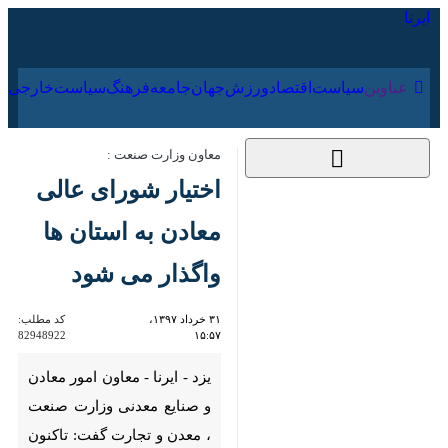
۱۷ مرداد ۱۴۰۵
عناوین‌
سیاست
اقتصاد
ورزش
جهان
جامعه
فرهنگ
س
معاون وزارت صنعت :
اختیار شورای عالی
معادن به استان ها
واگذار می شود
۳۱ خرداد ۱۳۹۷، ۱۵:۵۷
کد مطلب:
82948922
یزد - ایرنا - معاون امور معادن و
صنایع معدنی وزارت صنعت ،
معدن و تجارت گفت: تاكنون 70