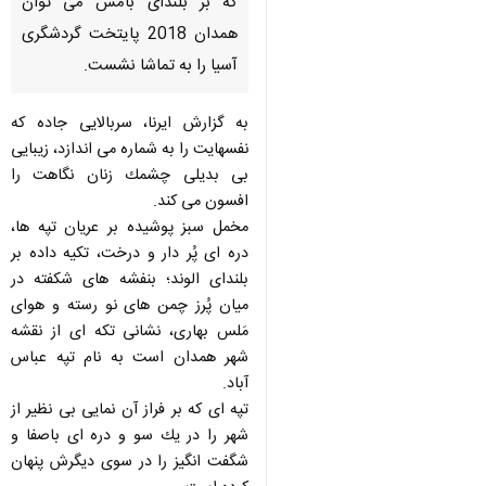
كه بر بلندای بامش می توان
همدان 2018 پایتخت گردشگری
آسیا را به تماشا نشست.
به گزارش ایرنا، سربالایی جاده كه
نفسهایت را به شماره می اندازد، زیبایی
بی بدیلی چشمك زنان نگاهت را
افسون می كند.
مخمل سبز پوشیده بر عریان تپه ها،
دره ای پُر دار و درخت، تكیه داده بر
بلندای الوند؛ بنفشه های شكفته در
میان پُرز چمن های نو رسته و هوای
مَلس بهاری، نشانی تكه ای از نقشه
شهر همدان است به نام تپه عباس
آباد.
تپه ای كه بر فراز آن نمایی بی نظیر از
♿︎
شهر را در یك سو و دره ای باصفا و
شگفت انگیز را در سوی دیگرش پنهان