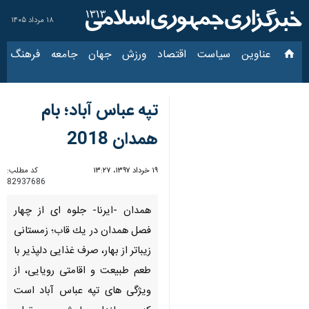
۱۸ مرداد ۱۴۰۵
عناوین‌
سیاست
اقتصاد
ورزش
جهان
جامعه
فرهنگ
سیاس
تپه عباس آباد؛ بام
همدان 2018
۱۹ خرداد ۱۳۹۷، ۱۳:۲۷
کد مطلب:
82937686
همدان -ایرنا- جلوه ای از چهار
فصل همدان در یك قاب؛ زمستانی
زیباتر از بهار، صرف غذایی دلپذیر با
طعم طبیعت و اقامتی رویایی، از
ویژگی های تپه عباس آباد است