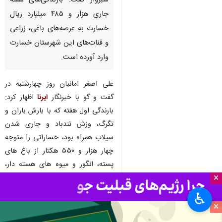
سبزوار گفت: بارندگی‌های هفته
جاری هزار و ۴۸۵ میلیارد ریال
خسارت به عرصه‌های باغی، زراعی
و قنات‌های این شهرستان خسارت
وارد آورده است.
علی اصغر امانیان روز چهارشنبه در
گفت و گو با خبرنگار
ایرنا
اظهار کرد:
بارندگی اول هفته که با بارش باران و
تگرگ، وزش تندباد و جاری شدن
سیلاب همراه بود، خساراتی را متوجه
چهار هزار و ۵۵۰ هکتار از باغ های
پسته، انگور و میوه های هسته دار،
×
کشتزارهای گندم و جو کرده و ۱۴ رشته
قنات کشاورزی شهرستان را تخریب
♿︎
کرد.
×