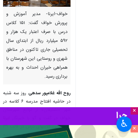
خواف-ایرنا- مدیر آموزش و
پرورش خواف گفت: ۱۵۱ کلاس
درس با صرف اعتبار یک هزار و
۵۹۲ میلیارد ریال از ابتدای سال
تحصیلی جاری تاکنون در مناطق
شهری و روستایی این شهرستان با
همراهی خیران احداث و به بهره
برداری رسید.
روح الله غلامپور سدهی
روز سه شنبه
در حاشیه افتتاح مدرسه ۶ کلاسه در
شهر «نشتیفان» از توابع شهرستان
×
خواف در گفت و گو با خبرنگار
ایرنا
♿︎
افزود: این کلاسهای درس در قالب ۳۹
×
مدرسه و در راستای طرح سه شنبه