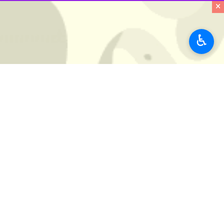
×
♿︎
تهران- ایرنا- ضریب نفوذ اینترنت سی
به گزارش ایرنا
، حدود ۲ سال از 
دنبال داشته است. البته برخی دیگر از
افزایش پیدا نمی‌کنند.
ضریب نفود اینترنت قبل از آغاز به کار د