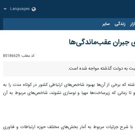
زار
زندگی
سایر
ی جبران عقب‌ماندگی‌ها
کد مطلب:
85186629