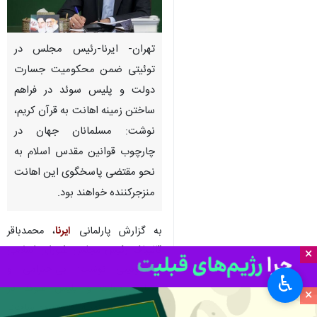
تهران- ایرنا-رئیس مجلس در
توئیتی ضمن محکومیت جسارت
دولت و پلیس سوئد در فراهم
ساختن زمینه اهانت به قرآن کریم،
نوشت: مسلمانان جهان در
چارچوب قوانین مقدس اسلام به
نحو مقتضی پاسخگوی این اهانت
منزجرکننده خواهند بود.
به گزارش پارلمانی
ایرنا
، محمدباقر
قالیباف رئیس مجلس شورای اسلامی
×
در توئیتی نوشت: بی‌احترامی و
♿︎
جسارت دولت و پلیس سوئد در
×
فراهم ساختن زمینه اهانت به ساحت