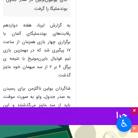
جای یونیون‌برلین در صدر جدول
بوندسلیگا را گرفت.
به گزارش ایرنا، هفته دوازدهم
رقابت‌های بوندسلیگای آلمان با
برگزاری چهار بازی همزمان از ساعت
۱۷ پیگیری شد که در مهمترین بازی
تیم فوتبال بایرن‌مونیخ با نتیجه ی
پرگل ۶ بر ۲ از سد میهمان خود ماینز
گذشت.
شاگردان یولین ناگلزمن برای رسیدن
به صدر جدول، ولو به صورت موقت،
باید از سد ماینز می‌گذشتند و این
×
اتفاق به مقتدرانه‌ترین شکل ممکن رخ
♿︎
داد. سرز گنبری(۵)، جمال
×
موسیالا(۲۸)، سادیو مانه(۴۳)، لئون