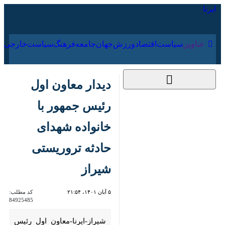
۱۶ مرداد ۱۴۰۵
عناوین‌
سیاست
اقتصاد
ورزش
جهان
جامعه
فرهنگ
سیاس
دیدار معاون اول رئیس
جمهور با خانواده
شهدای حادثه
تروریستی شیراز
۵ آبان ۱۴۰۱، ۲۱:۵۴
کد مطلب:
84925485
شیراز-ایرنا-معاون اول رئیس
جمهور با خانواده آرتین سرایداران