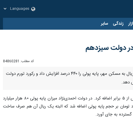
زار
زندگی
سایر
در دولت سیزدهم
کد مطلب:
84860281