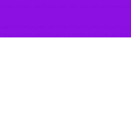
یران از دیر باز تا کنون انباشته از اسامی و عناوینی است که به بهانه‌های مخ
اض‌هایی که گاه تا آنجا پیش رفتند که موجبات توقیف فیلم‌ها را هم فراهم آوردن
نخست) فیلم سینمایی «جنوب شهر» ساخته فرخ غفاری در سال ۱۳۳۷ از جمله نخ
د کیمیایی نیز با شکایت ساواک توقیف شد و فیلم «آرامش در حضور دیگران» 
عد از انقلاب نیز کمابیش ادامه داشت تا آنجا که فیلم‌های بسیاری را با مشکل
مله اصول خدشه‌ناپذیر و مصرح در قانون اساسی نظام جمهوری اسلامی است،
 همین خاطر است که هیات نظارت بر فیلم‌های سینمایی وزارت فرهنگ و ارشاد
 کرده و در صورت مغایرت احتمالی از اکران آنها جلوگیری به عمل می‌آورد.