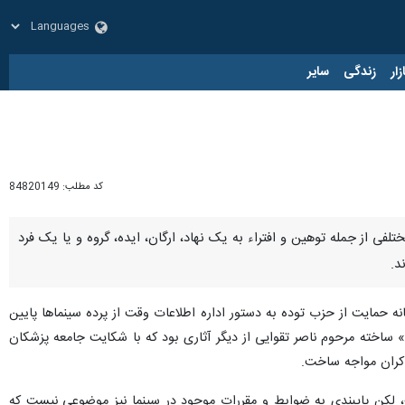
زار
زندگی
سایر
کد مطلب:
84820149