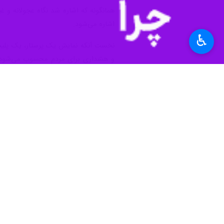
♿︎
تهران- ایرنا- فهرست تولیدات سینمای ا
خاص مورد اعتراض قرار گرفته‌اند؛ اعتر
کشیده شد. فیلم «گوزن‌ها» ساخته مسعو
مواجه شد. این روند البته در سال‌های ب
دوم) اگر چه «حق آزادی اندیشه» از ج
بتوان به آن بی‌توجه بود. در واقع به
مجوز تولید و پخش آثار سینمایی را صادر