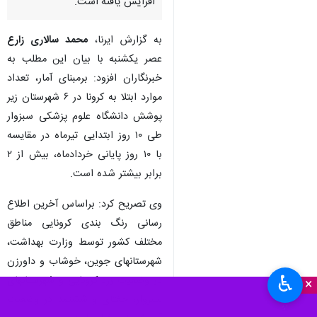
افزایش یافته است.
به گزارش ایرنا،
محمد سالاری زارع
عصر یکشنبه با بیان این مطلب به
خبرنگاران افزود: برمبنای آمار، تعداد
موارد ابتلا به کرونا در ۶ شهرستان زیر
پوشش دانشگاه علوم پزشکی سبزوار
طی ۱۰ روز ابتدایی تیرماه در مقایسه
با ۱۰ روز پایانی خردادماه، بیش از ۲
برابر بیشتر شده است.
وی تصریح کرد: براساس آخرین اطلاع
رسانی رنگ بندی کرونایی مناطق
مختلف کشور توسط وزارت بهداشت،
شهرستانهای جوین، خوشاب و داورزن
♿︎
در وضعیت زرد کرونایی و شهرستانهای
×
سبزوار، جغتای و ششتمد در وضعیت