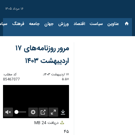
۱۶ مرداد ۱۴۰۵
عناوین‌
سیاست
اقتصاد
ورزش
جهان
جامعه
فرهنگ
سیاس
مرور روزنامه‌های ۱۷
اردیبهشت ۱۴۰۳
۱۷ اردیبهشت ۱۴۰۳،
کد مطلب:
85467077
۵:۵۷
Unmute
Settings
PIP
Enter
Download
دریافت
24 MB
fullscreen
۴۵